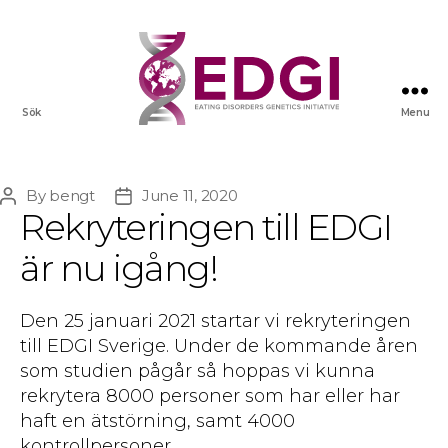
Sök
Menu
By
bengt
June 11, 2020
Post
Post
Rekryteringen till EDGI
author
date
är nu igång!
Den 25 januari 2021 startar vi rekryteringen
till EDGI Sverige. Under de kommande åren
som studien pågår så hoppas vi kunna
rekrytera
8000 personer som har eller har
haft en ätstörning, samt 4000
kontrollpersoner.